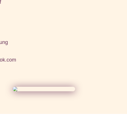
f
rung
ook.com